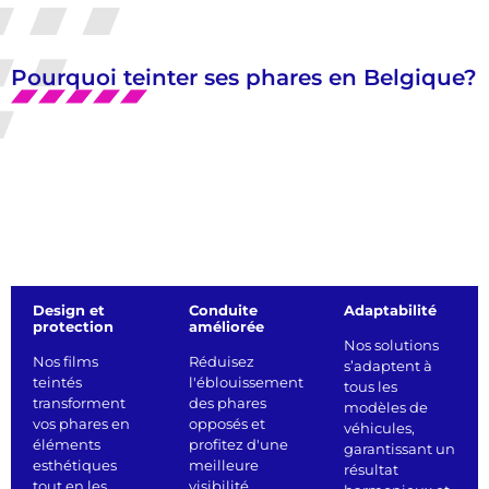
Pourquoi teinter ses phares en Belgique?
Design et
Conduite
Adaptabilité
protection
améliorée
Nos solutions
Nos films
Réduisez
s’adaptent à
teintés
l'éblouissement
tous les
transforment
des phares
modèles de
vos phares en
opposés et
véhicules,
éléments
profitez d'une
garantissant un
esthétiques
meilleure
résultat
tout en les
visibilité