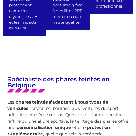
harmonieux et
protégeant
nocturne grâce
professionnel.
contre les
à des films PPF
rayures, les UV
teintés ou non
et les impacts
haute qualité.
mineurs.
Spécialiste des phares teintés en
Belgique
Les
phares teintés s’adaptent à tous types de
véhicules
: citadines, berlines, SUV, voitures de sport,
utilitaires et même motos. Que ce soit pour un design
raffiné ou une allure sportive, le teintage des phares offre
une
personnalisation unique
et une
protection
supplémentaire
, quelle que soit la catégorie.