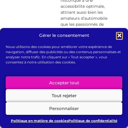
historique à une
accessibilité optimale,
attirant aussi bien les
amateurs d’automobile
que les passionnés de
personnalisation. Grâce
Gérer le consentement
à cette situation
privilégiée,
Graficko
Nous utilisons des cookies pour améliorer votre expérience de
propose aux Namurois
navigation, diffuser des publicités ou des contenus personnalisés et
et aux automobilistes
analyser notre trafic. En cliquant sur « Tout accepter », vous
de passage des
consentez à notre utilisation des cookies.
solutions de
teintage
de phares haut de
gamme
, alliant
style et
Accepter tout
protection
.
Tout rejeter
Personnaliser
Chez
Graficko
, nous transformons vos phares en
éléments élégants et protecteurs grâce à nos
solutions de teintage haut de gamme. Nos films
Politique en matière de cookies
Politique de confidentialité
teintés rehaussent le design de votre véhicule tout en