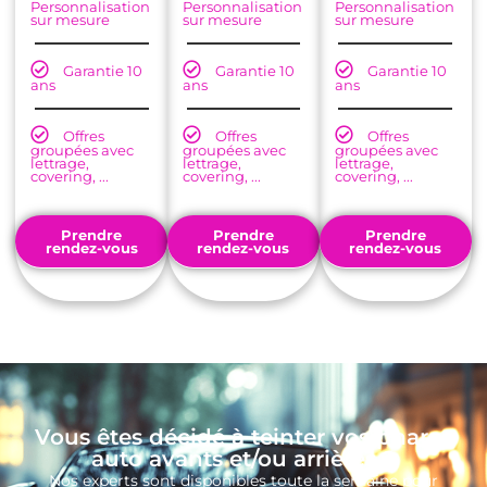
Personnalisation
Personnalisation
Personnalisation
sur mesure
sur mesure
sur mesure
Garantie 10
Garantie 10
Garantie 10
ans
ans
ans
Offres
Offres
Offres
groupées avec
groupées avec
groupées avec
lettrage,
lettrage,
lettrage,
covering, ...
covering, ...
covering, ...
Prendre
Prendre
Prendre
rendez-vous
rendez-vous
rendez-vous
Vous êtes décidé à teinter vos phares
auto avants et/ou arrières ?
Nos experts sont disponibles toute la semaine pour