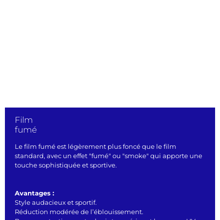
Film
fumé
Le film fumé est légèrement plus foncé que le film
standard, avec un effet "fumé" ou "smoke" qui apporte une
touche sophistiquée et sportive.
Avantages :
Style audacieux et sportif.
Réduction modérée de l’éblouissement.