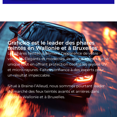
Graficko est le leader des phares
teintés en Wallonie et à Bruxelles
Les phares teintés subliment l’apparence de votre
véhicule. Élégants et modernes, ils ajoutent une touche
unique tout en offrant protection contre les rayons UV
et micro-rayures. Faites confiance à des experts pour
un résultat impeccable.
Situé à Braine-l’Alleud, nous sommes pourtant leader
du marché des feux teintés avants et arrières dans
toute la Wallonie et à Bruxelles.